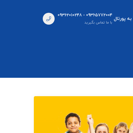
09362010248 - 09365772004
به پورتال
با ما تماس بگیرید