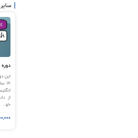
سایر 
دوره 
انگلیس
از دان
خو...
2,600,000 