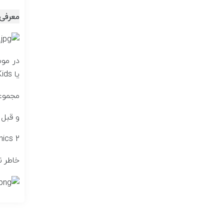
معرفی 
در موس
یا Kids برای زبان آموزان ۷ الی ۱۳ ساله برگزار می‌گردد.
مجموعه هفت جلدی
و قبل از ورود به سطح
Mr.Bug's Phonics 2 آموزش داده
خاطر ن