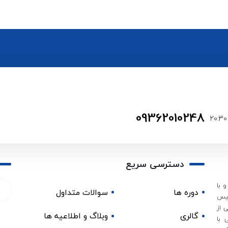
09362010248
دسترسی سریع
 با
دوره ها
سوالات متداول
 و آزموده در سال 1395 تاسیس
 از
گالری
وبلاگ و اطلاعیه ها
 با