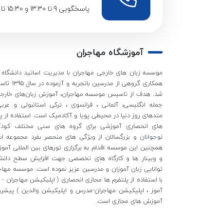
پاسخگویی 9 تا 13:30 و 15:30 تا 20:30
آموزشگاه مهاجران
موسسه زبان های خارجی مهاجران با مدیریت اساتید دانشگاه و
همکاری گروهی از مدرسین باتجربه
شد. هدف از تاسیس موسسه مهاجران، آموزش زبان‌های خارجی
جمله انگلیسی، آلمانی ، فرانسوی ، ترکی استانبولی و عربی
متدهای روز دنیا در محیطی پویا و آکادمیک است. استفاده از پ
های انحصاری آموزشی برای گروه های سنی مختلف کودک
نوجوانان و بزرگسالان از ویژگی های منحصر بفرد مجموعه ا
همچنین این موسسه اقدام به برگزاری تورهای بین المللی آمو
و وبینار ها و کارگاه های تخصصی جهت افزایش سطح دان
توانایی زبان آموزان و مدرسین عزیز نموده است. موسسه مهاج
با استفاده از پلتفرم ها مجازی انحصاری ( اپلیکیشن مهاجران - ز
آموز ، اپلیکیشن مهاجران-مدرس و اپلیکیشن والدین ) پیشرو
آموزش های مجازی است.