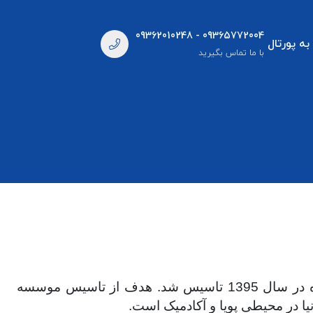
09362010248 - 09365772004
به پورتال
با ما تماس بگیرید
موسسه زبان های خارجی مهاجران با مدیریت اساتید دانشگاه و با همکاری گروهی از مدرسین باتجربه و آزموده در سال 1395 تاسیس شد. هدف از تاسیس موسسه
یا در محیطی پویا و آکادمیک است.