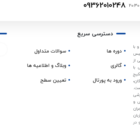
09362010248
دسترسی سریع
 با
دوره ها
سوالات متداول
 و آزموده در سال 1395 تاسیس
 از
گالری
وبلاگ و اطلاعیه ها
 با
کیج
ورود به پورتال
تعیین سطح
ان،
ست.
زشی
ش و
ران
بان
 در