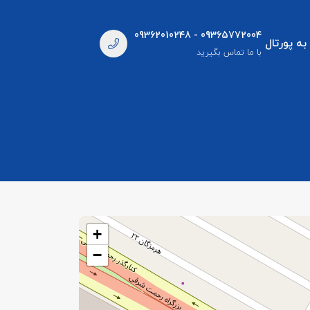
09362010248 - 09365772004
به پورتال
با ما تماس بگیرید
+
−