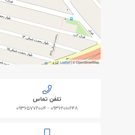
Leaflet
| © OpenStreetMap
تلفن تماس
09362010248 - 09365772004