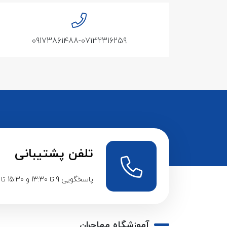
09173861488-07132316259
تلفن پشتیبانی
پاسخگویی 9 تا 13:30 و 15:30 تا 20:30
آموزشگاه مهاجران