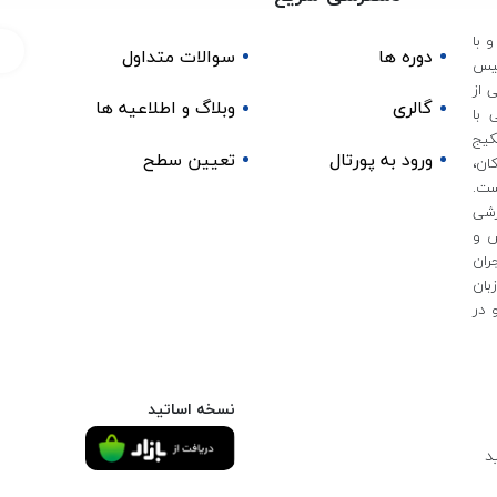
 با
دوره ها
سوالات متداول
 و آزموده در سال 1395 تاسیس
 از
گالری
وبلاگ و اطلاعیه ها
 با
کیج
ورود به پورتال
تعیین سطح
ان،
ست.
زشی
ش و
ران
بان
 در
نسخه اساتید
د