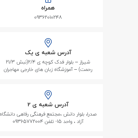
همراه
09362010248
آدرس شعبه ی یک
شیراز – بلوار فدک کوچه ی 2/4(نبش 21/3
رحمت) – آموزشگاه زبان های خارجی مهاجران
آدرس شعبه ی 2
صدرا، بلوار دانش ،مجتمع فرهنگی رفاهی دانشگاه
آزاد ، واحد 15- تلفن 09365772004