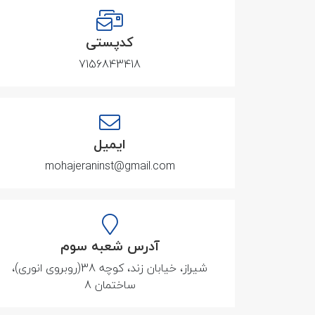
کدپستی
7156843418
ایمیل
mohajeraninst@gmail.com
آدرس شعبه سوم
شیراز، خیابان زند، کوچه 38(روبروی انوری)،
ساختمان 8