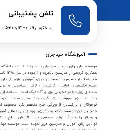
تلفن پشتیبانی
پاسخگویی 9 تا 13:30 و 15:30 تا 20:30
آموزشگاه مهاجران
موسسه زبان های خارجی مهاجران با مدیریت اساتید دانشگاه و
همکاری گروهی از مدرسین باتجربه
شد. هدف از تاسیس موسسه مهاجران، آموزش زبان‌های خارجی
جمله انگلیسی، آلمانی ، فرانسوی ، ترکی استانبولی و عربی
متدهای روز دنیا در محیطی پویا و آکادمیک است. استفاده از پ
های انحصاری آموزشی برای گروه های سنی مختلف کودک
نوجوانان و بزرگسالان از ویژگی های منحصر بفرد مجموعه ا
همچنین این موسسه اقدام به برگزاری تورهای بین المللی آمو
و وبینار ها و کارگاه های تخصصی جهت افزایش سطح دان
توانایی زبان آموزان و مدرسین عزیز نموده است. موسسه مهاج
با استفاده از پلتفرم ها مجازی انحصاری ( اپلیکیشن مهاجران - ز