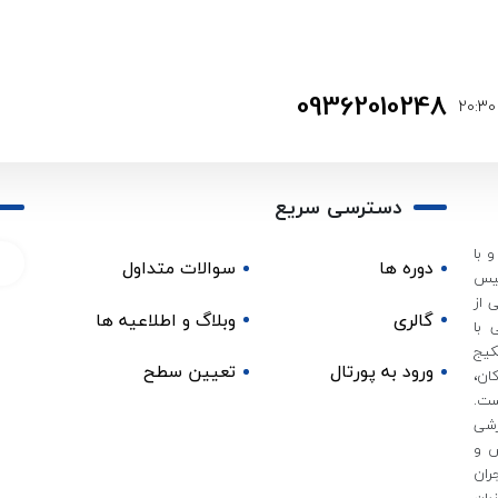
09362010248
دسترسی سریع
 با
دوره ها
سوالات متداول
 و آزموده در سال 1395 تاسیس
 از
گالری
وبلاگ و اطلاعیه ها
 با
کیج
ورود به پورتال
تعیین سطح
ان،
ست.
زشی
ش و
ران
بان