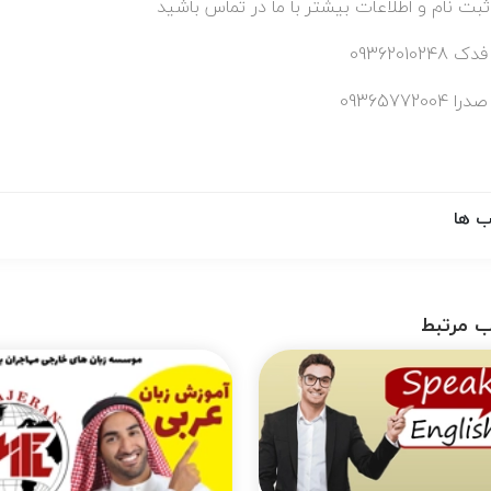
ت نام و اطلاعات بیشتر با ما در تماس باشید
0936201024
0936577200
 ها
 مرتبط