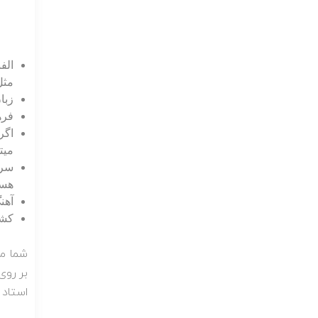
الف
مثل
زبا
فره
اگر
میت
سری
هس
آهن
کشو
بر روی
استاد 