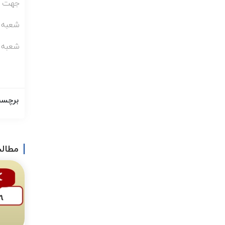
جهت ثب
شعبه فدک 8
شعبه صدرا 4
برچسب
مطالب