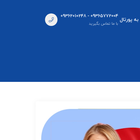
09362010248 - 09365772004
به پورتال
با ما تماس بگیرید